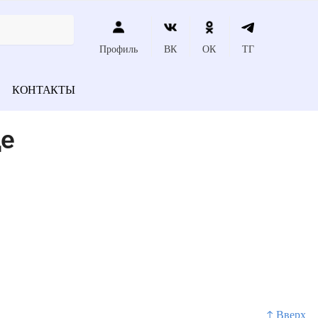
Профиль
ВК
ОК
ТГ
КОНТАКТЫ
ще
↑ Вверх