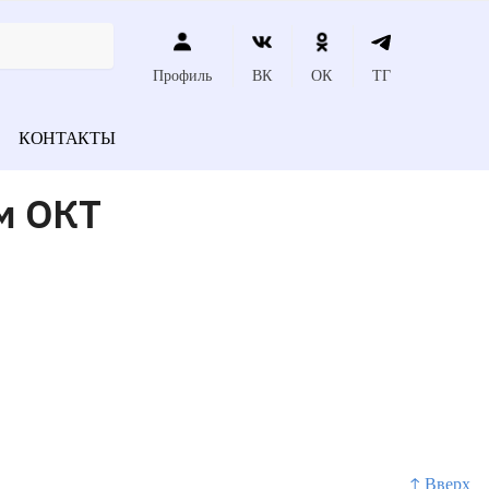
Профиль
ВК
ОК
ТГ
КОНТАКТЫ
м ОКТ
↑ Вверх