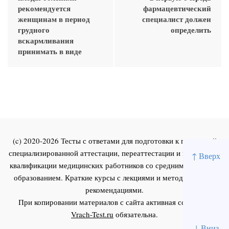
рекомендуется
фармацевтический
женщинам в период
специалист должен
грудного
определить
вскармливания
принимать в виде
(c) 2020-2026 Тесты с ответами для подготовки к первичной
специализированной аттестации, переаттестации и повышения
↑ Вверх
квалификации медицинских работников со средним и высшим
образованием. Краткие курсы с лекциями и методическими
рекомендациями.
При копировании материалов с сайта активная ссылка на
Vrach-Test.ru
обязательна.
↓ Вниз