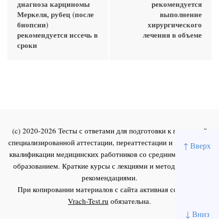
диагноза карциномы
рекомендуется
Меркеля, рубец (после
выполнение
биопсии)
хирургического
рекомендуется иссечь в
лечения в объеме
сроки
(c) 2020-2026 Тесты с ответами для подготовки к первичной
специализированной аттестации, переаттестации и повышения
↑ Вверх
квалификации медицинских работников со средним и высшим
образованием. Краткие курсы с лекциями и методическими
рекомендациями.
При копировании материалов с сайта активная ссылка на
Vrach-Test.ru
обязательна.
↓ Вниз