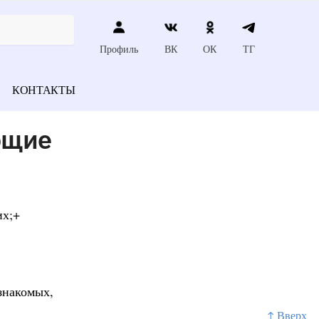
Профиль
ВК
ОК
ТГ
КОНТАКТЫ
ющие
их;+
знакомых,
↑ Вверх