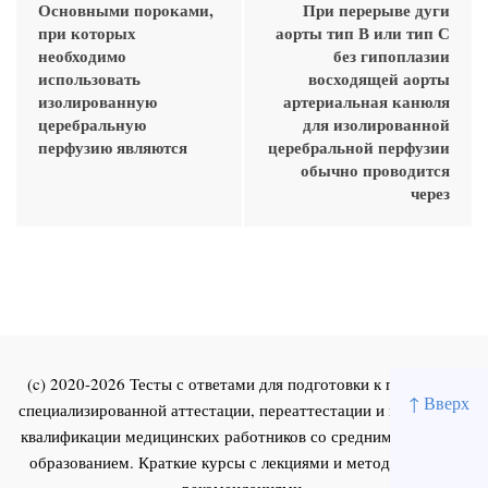
Основными пороками,
При перерыве дуги
при которых
аорты тип В или тип С
необходимо
без гипоплазии
использовать
восходящей аорты
изолированную
артериальная канюля
церебральную
для изолированной
перфузию являются
церебральной перфузии
обычно проводится
через
(c) 2020-2026 Тесты с ответами для подготовки к первичной
↑ Вверх
специализированной аттестации, переаттестации и повышения
квалификации медицинских работников со средним и высшим
образованием. Краткие курсы с лекциями и методическими
рекомендациями.