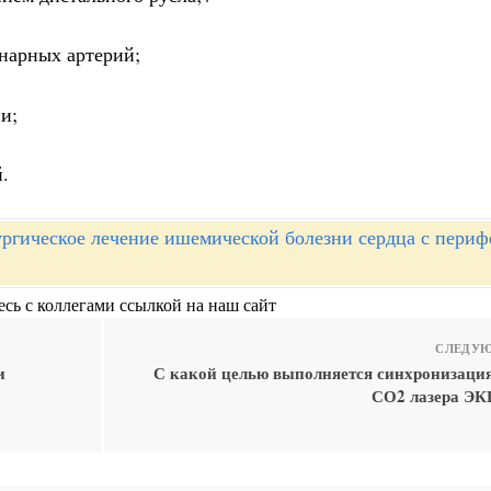
нарных артерий;
и;
.
ргическое лечение ишемической болезни сердца с пери
сь с коллегами ссылкой на наш сайт
СЛЕДУЮ
и
С какой целью выполняется синхронизация
СО2 лазера ЭК