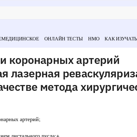
ЕМЕДИЦИНСКОЕ
ОНЛАЙН ТЕСТЫ
НМО
КАК ИЗУЧАТЬ
и коронарных артерий
я лазерная реваскуляриз
ачестве метода хирургиче
онарных артерий;
ием дистального русла;+