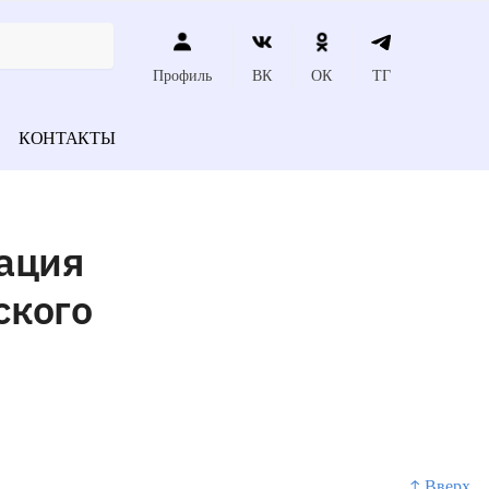
Профиль
ВК
ОК
ТГ
КОНТАКТЫ
ация
ского
↑ Вверх