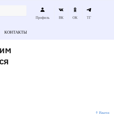
Профиль
ВК
ОК
ТГ
КОНТАКТЫ
щим
ся
↑ Вверх