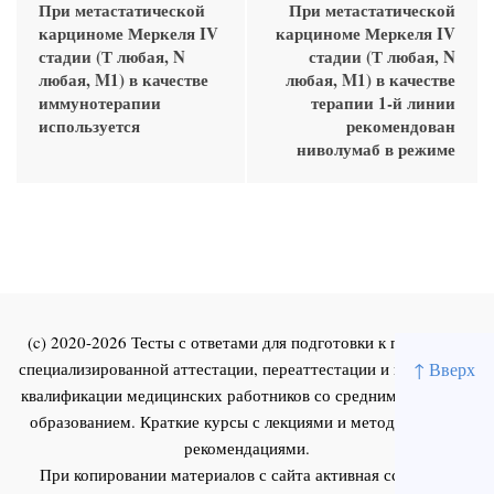
При метастатической
При метастатической
карциноме Меркеля IV
карциноме Меркеля IV
стадии (Т любая, N
стадии (Т любая, N
любая, M1) в качестве
любая, M1) в качестве
иммунотерапии
терапии 1-й линии
используется
рекомендован
ниволумаб в режиме
(c) 2020-2026 Тесты с ответами для подготовки к первичной
↑ Вверх
специализированной аттестации, переаттестации и повышения
квалификации медицинских работников со средним и высшим
образованием. Краткие курсы с лекциями и методическими
рекомендациями.
При копировании материалов с сайта активная ссылка на