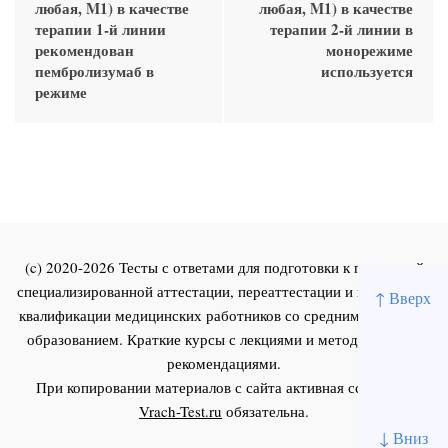
любая, M1) в качестве
любая, M1) в качестве
терапии 1-й линии
терапии 2-й линии в
рекомендован
монорежиме
пембролизумаб в
используется
режиме
(c) 2020-2026 Тесты с ответами для подготовки к первичной
специализированной аттестации, переаттестации и повышения
↑ Вверх
квалификации медицинских работников со средним и высшим
образованием. Краткие курсы с лекциями и методическими
рекомендациями.
При копировании материалов с сайта активная ссылка на
Vrach-Test.ru
обязательна.
↓ Вниз