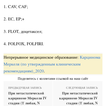
1. CAV, CAF;
2. EC, EP;+
3. FLOT, доцетаксел;
4. FOLFOX, FOLFIRI.
Непрерывное медицинское образование:
Карцинома
Меркеля (по утвержденным клиническим
рекомендациям)_2020
.
Поделитесь с коллегами ссылкой на наш сайт
ПРЕДЫДУЩАЯ ЗАПИСЬ
СЛЕДУЮЩАЯ ЗАПИСЬ
При метастатической
При метастатической
карциноме Меркеля IV
карциноме Меркеля IV
стадии (Т любая, N
стадии (Т любая, N