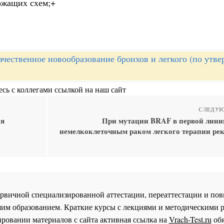
ржащих схем;+
ачественное новообразование бронхов и легкого (по утв
сь с коллегами ссылкой на наш сайт
СЛЕДУЮ
ся
При мутации BRAF в первой лини
немелкоклеточным раком легкого терапии ре
 первичной специализированной аттестации, переаттестации и 
им образованием. Краткие курсы с лекциями и методическими 
ровании материалов с сайта активная ссылка на
Vrach-Test.ru
обя