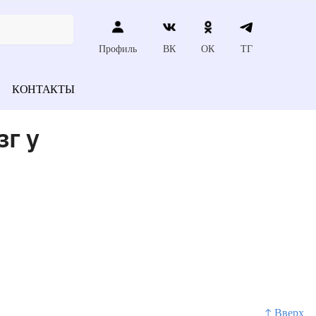
Профиль
ВК
ОК
ТГ
КОНТАКТЫ
г у
↑ Вверх