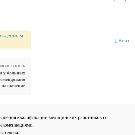
ержденным
↓ Вниз
ЩАЯ ЗАПИСЬ
и у больных
комендовано
назначение
повышения квалификации медицинских работников со
рекомендациями.
зательна.