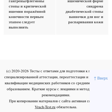
гангрены/флегмоны
ишемической форме
стопы и критической
синдрома
ишемии поражённой
диабетической стопы
конечности первым
ванночки для ног и
этапом следует
распаривания кожи
выполнить
(c) 2020-2026 Тесты с ответами для подготовки к первичной
специализированной аттестации, переаттестации и повышения
↑ Вверх
квалификации медицинских работников со средним и высшим
образованием. Краткие курсы с лекциями и методическими
рекомендациями.
При копировании материалов с сайта активная ссылка на
Vrach-Test.ru
обязательна.