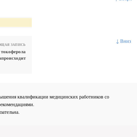
↓ Вниз
ЩАЯ ЗАПИСЬ
 токоферола
апроисходит
повышения квалификации медицинских работников со
рекомендациями.
зательна.