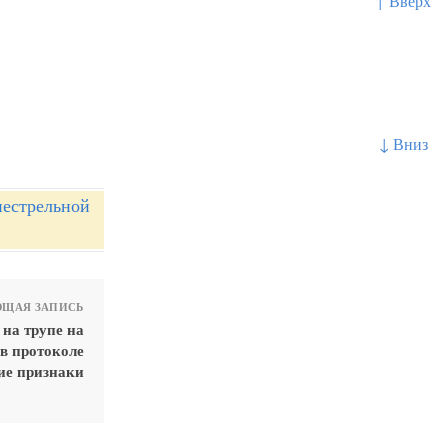
↑ Вверх
↓ Вниз
нестрельной
ЩАЯ ЗАПИСЬ
на трупе на
 в протоколе
ие признаки