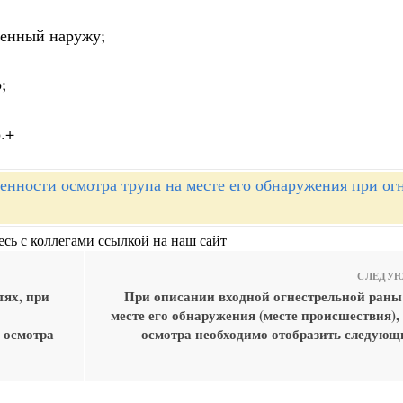
щенный наружу;
;
.+
енности осмотра трупа на месте его обнаружения при ог
сь с коллегами ссылкой на наш сайт
СЛЕДУЮ
тях, при
При описании входной огнестрельной раны 
месте его обнаружения (месте происшествия),
 осмотра
осмотра необходимо отобразить следующ