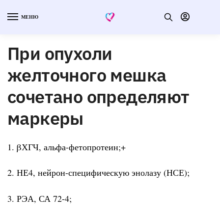
МЕНЮ
При опухоли
желточного мешка
сочетано определяют
маркеры
1. βХГЧ, альфа-фетопротеин;+
2. НЕ4, нейрон-специфическую энолазу (НСЕ);
3. РЭА, СА 72-4;