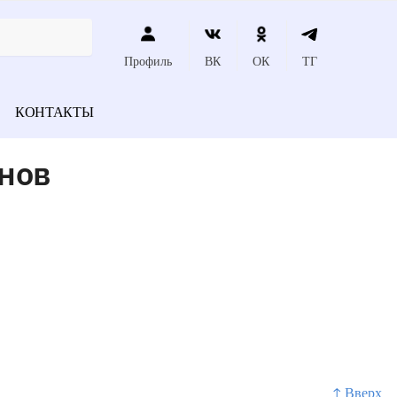
Профиль
ВК
ОК
ТГ
КОНТАКТЫ
анов
↑ Вверх