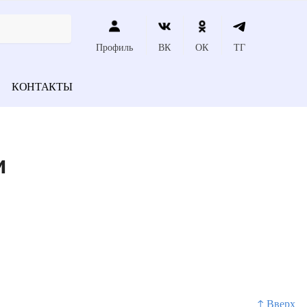
Профиль
ВК
ОК
ТГ
КОНТАКТЫ
и
↑ Вверх