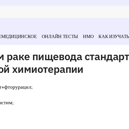
ЕМЕДИЦИНСКОЕ
ОНЛАЙН ТЕСТЫ
НМО
КАК ИЗУЧАТЬ
м раке пищевода стандар
ой химиотерапии
т+фторурацил;
астим;