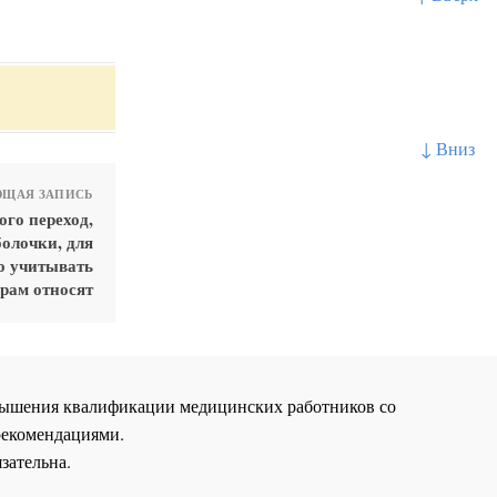
↓ Вниз
ЩАЯ ЗАПИСЬ
го переход,
болочки, для
о учитывать
рам относят
повышения квалификации медицинских работников со
рекомендациями.
зательна.