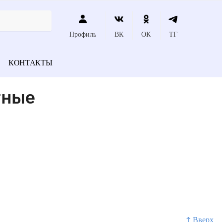
Профиль
ВК
ОК
ТГ
КОНТАКТЫ
тные
↑ Вверх