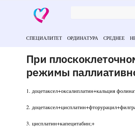
СПЕЦИАЛИТЕТ
ОРДИНАТУРА
СРЕДНЕЕ
Н
При плоскоклеточно
режимы паллиативн
1. доцетаксел+оксалиплатин+кальция фолина
2. доцетаксел+цисплатин+фторурацил+филгр
3. цисплатин+капецитабин;+