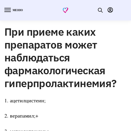
МЕНЮ
При приеме каких
препаратов может
наблюдаться
фармакологическая
гиперпролактинемия?
1. ацетилцистеин;
2. верапамил;+
3. метоклопрамид;+