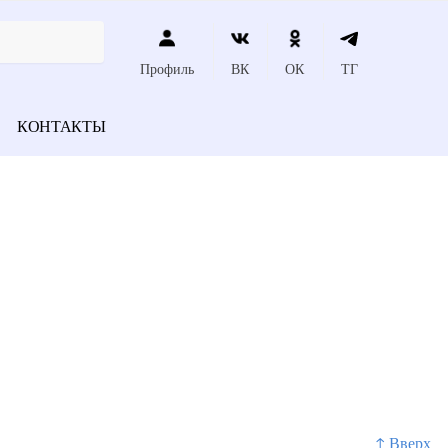
Профиль
ВК
ОК
ТГ
КОНТАКТЫ
и
↑ Вверх