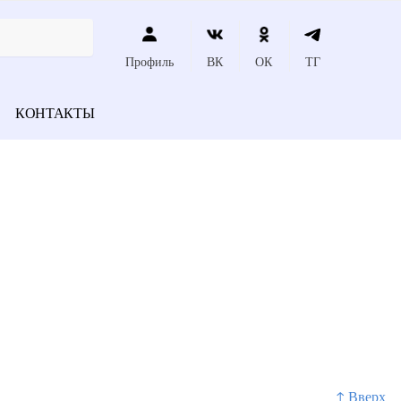
Профиль
ВК
ОК
ТГ
КОНТАКТЫ
↑ Вверх