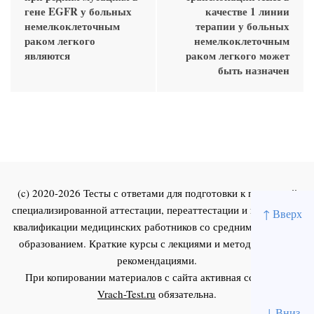
гене EGFR у больных
качестве 1 линии
немелкоклеточным
терапии у больных
раком легкого
немелкоклеточным
являются
раком легкого может
быть назначен
(c) 2020-2026 Тесты с ответами для подготовки к первичной
специализированной аттестации, переаттестации и повышения
↑ Вверх
квалификации медицинских работников со средним и высшим
образованием. Краткие курсы с лекциями и методическими
рекомендациями.
При копировании материалов с сайта активная ссылка на
Vrach-Test.ru
обязательна.
↓ Вниз