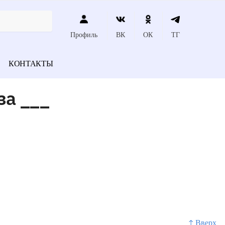
Профиль
ВК
ОК
ТГ
КОНТАКТЫ
за ___
↑ Вверх