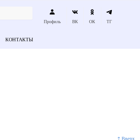
Профиль
ВК
ОК
ТГ
КОНТАКТЫ
↑ Вверх