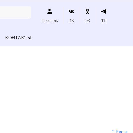
Профиль
ВК
ОК
ТГ
КОНТАКТЫ
↑ Вверх