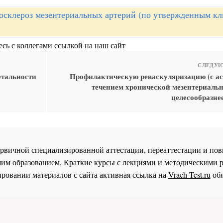
осклероз мезентериальных артерий (по утвержденным к
сь с коллегами ссылкой на наш сайт
СЛЕДУЮ
етальности
Профилактическую реваскуляризацию (с 
течением хронической мезентериаль
целесообразне
 первичной специализированной аттестации, переаттестации и 
им образованием. Краткие курсы с лекциями и методическими 
ровании материалов с сайта активная ссылка на
Vrach-Test.ru
обя