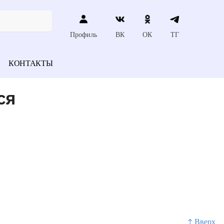
Профиль
ВК
ОК
ТГ
КОНТАКТЫ
ся
↑ Вверх