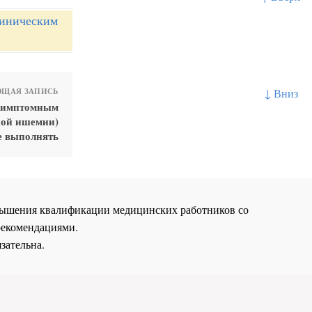
линическим
↓ Вниз
ЩАЯ ЗАПИСЬ
асимптомным
ной ишемии)
е выполнять
повышения квалификации медицинских работников со
рекомендациями.
зательна.