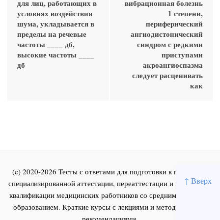
для лиц, работающих в
вибрационная болезнь
условиях воздействия
1 степени,
шума, укладывается в
периферический
пределы на речевые
ангиодистонический
частоты ____ дб,
синдром с редкими
высокие частоты ____
приступами
дб
акроангиоспазма
следует расценивать
как
(c) 2020-2026 Тесты с ответами для подготовки к первичной
↑ Вверх
специализированной аттестации, переаттестации и повышения
квалификации медицинских работников со средним и высшим
образованием. Краткие курсы с лекциями и методическими
рекомендациями.