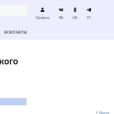
Профиль
ВК
ОК
ТГ
КОНТАКТЫ
кого
↑ Вверх