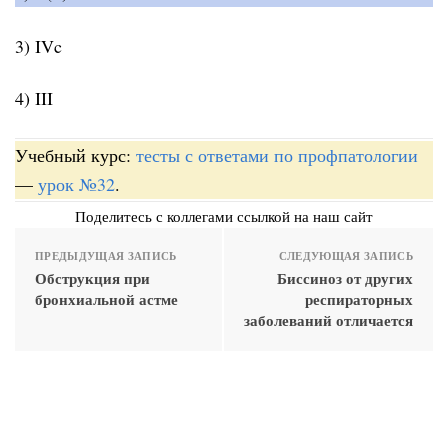
3) IVc
4) III
Учебный курс:
тесты с ответами по профпатологии
—
урок №32
.
Поделитесь с коллегами ссылкой на наш сайт
ПРЕДЫДУЩАЯ ЗАПИСЬ
СЛЕДУЮЩАЯ ЗАПИСЬ
Обструкция при
Биссиноз от других
бронхиальной астме
респираторных
заболеваний отличается