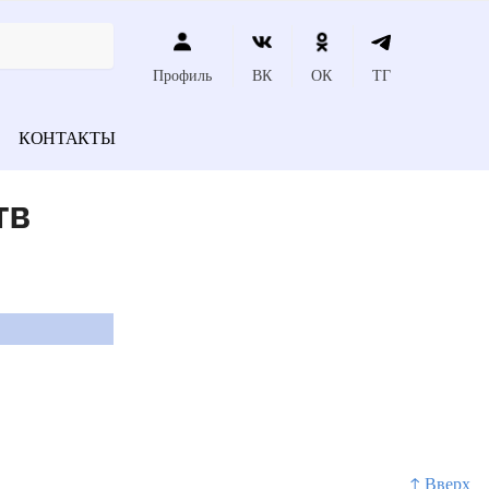
Профиль
ВК
ОК
ТГ
КОНТАКТЫ
тв
↑ Вверх