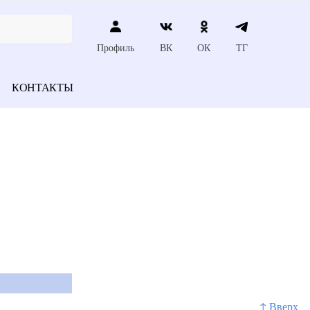
Профиль
ВК
ОК
ТГ
КОНТАКТЫ
↑ Вверх