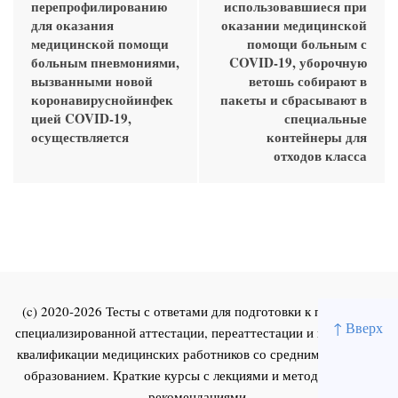
перепрофилированию
использовавшиеся при
для оказания
оказании медицинской
медицинской помощи
помощи больным с
больным пневмониями,
COVID-19, уборочную
вызванными новой
ветошь собирают в
коронавируснойинфек
пакеты и сбрасывают в
цией COVID-19,
специальные
осуществляется
контейнеры для
отходов класса
(c) 2020-2026 Тесты с ответами для подготовки к первичной
↑ Вверх
специализированной аттестации, переаттестации и повышения
квалификации медицинских работников со средним и высшим
образованием. Краткие курсы с лекциями и методическими
рекомендациями.