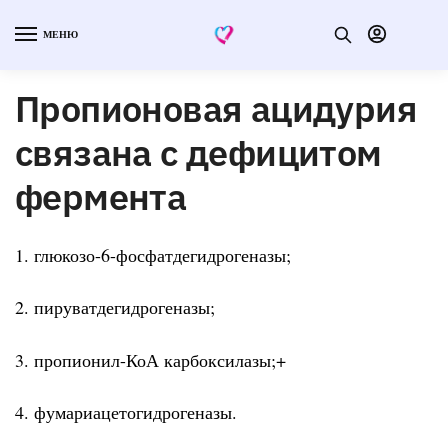
МЕНЮ
Пропионовая ацидурия
связана с дефицитом
фермента
1. глюкозо-6-фосфатдегидрогеназы;
2. пируватдегидрогеназы;
3. пропионил-КоА карбоксилазы;+
4. фумариацетогидрогеназы.