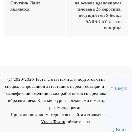
Спутник Лайт
на основе аденовируса
являются
человека 26 серотипа,
несущий ген S-белка
SARS-CoV-2 – это
вакцина
(c) 2020-2026 Тесты с ответами для подготовки к первичной
специализированной аттестации, переаттестации и повышения
↑ Вверх
квалификации медицинских работников со средним и высшим
образованием. Краткие курсы с лекциями и методическими
рекомендациями.
При копировании материалов с сайта активная ссылка на
Vrach-Test.ru
обязательна.
↓ Вниз