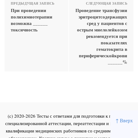
ПРЕДЫДУЩАЯ ЗАПИСЬ
СЛЕДУЮЩАЯ ЗАПИСЬ
При проведении
Проведение трансфузии
полихимиотерапии
эритроцитсодержащих
возможна ______
сред у пациентов с
токсичность
острым миелолейкозом
рекомендуется при
показателях
гематокрита в
периферическойкрови
______%
(c) 2020-2026 Тесты с ответами для подготовки к первичной
↑ Вверх
специализированной аттестации, переаттестации и повышения
квалификации медицинских работников со средним и высшим
образованием. Краткие курсы с лекциями и методическими