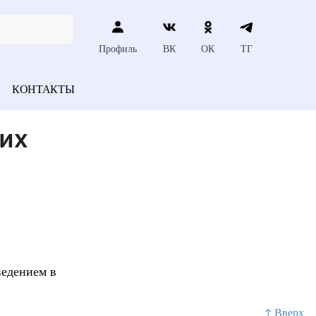
Профиль
ВК
ОК
ТГ
КОНТАКТЫ
их
ведением в
↑ Вверх