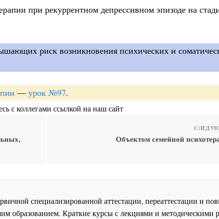
ерапии при рекуррентном депрессивном эпизоде на стад
вышающих риск возникновения психических и соматичес
апии
—
урок №97
.
сь с коллегами ссылкой на наш сайт
СЛЕДУЮ
льных,
Объектом семейной психотер
 первичной специализированной аттестации, переаттестации и 
им образованием. Краткие курсы с лекциями и методическими 