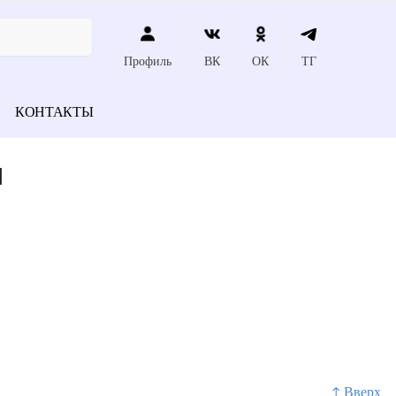
Профиль
ВК
ОК
ТГ
КОНТАКТЫ
я
↑ Вверх