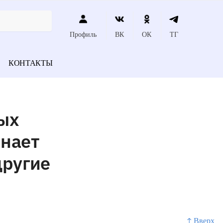
Профиль
ВК
ОК
ТГ
КОНТАКТЫ
ых
знает
другие
↑ Вверх