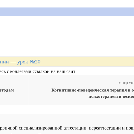
апии
—
урок №20
.
сь с коллегами ссылкой на наш сайт
СЛЕДУЮ
методам
Когнитивно-поведенческая терапия в 
психотерапевтическо
 первичной специализированной аттестации, переаттестации и 