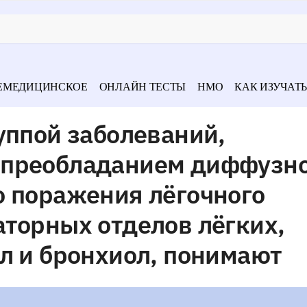
ЕМЕДИЦИНСКОЕ
ОНЛАЙН ТЕСТЫ
НМО
КАК ИЗУЧАТЬ
уппой заболеваний,
преобладанием диффузно
о поражения лёгочного
торных отделов лёгких,
л и бронхиол, понимают