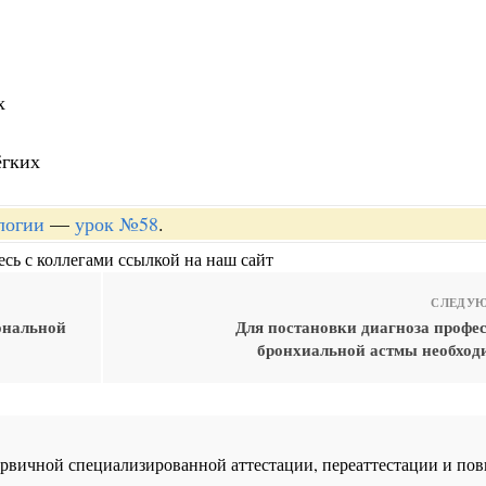
х
ёгких
логии
—
урок №58
.
сь с коллегами ссылкой на наш сайт
СЛЕДУЮ
ональной
Для постановки диагноза профе
бронхиальной астмы необход
 первичной специализированной аттестации, переаттестации и 