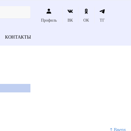
Профиль
ВК
ОК
ТГ
КОНТАКТЫ
↑ Вверх