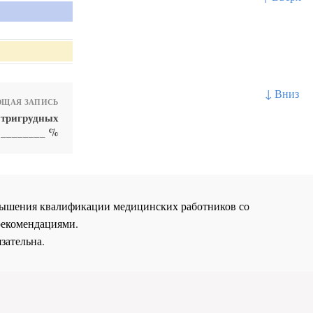
↓ Вниз
ЩАЯ ЗАПИСЬ
утригрудных
в ________ %
повышения квалификации медицинских работников со
рекомендациями.
зательна.