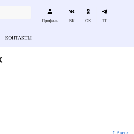
Профиль
ВК
ОК
ТГ
КОНТАКТЫ
х
↑ Вверх