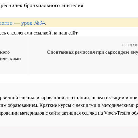
 ресничек бронхиального эпителия
логии
—
урок №34
.
сь с коллегами ссылкой на наш сайт
СЛЕДУЮ
ского
Спонтанная ремиссия при саркоидозе вн
гическими
 первичной специализированной аттестации, переаттестации и 
им образованием. Краткие курсы с лекциями и методическими 
ровании материалов с сайта активная ссылка на
Vrach-Test.ru
обя