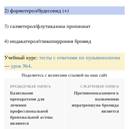
2) формотерол/будесонид (+)
3) салметерол/флутиказона пропионат
4) индакатерол/гликопиррония бромид
Учебный курс:
тесты с ответами по пульмонологии
—
урок №4
.
Поделитесь с коллегами ссылкой на наш сайт
ПРЕДЫДУЩАЯ ЗАПИСЬ
СЛЕДУЮЩАЯ ЗАПИСЬ
Базисными
Противопоказанием к
препаратами для
назначению
лечения
ипратропиума бромида
профессиональной
является
бронхиальной астмы
являются