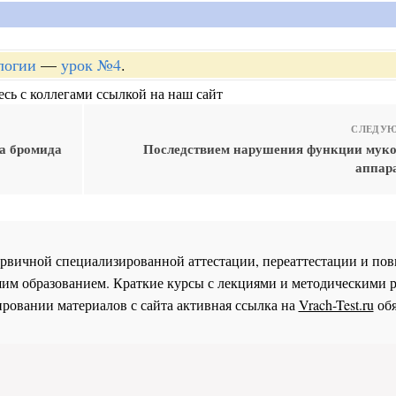
логии
—
урок №4
.
сь с коллегами ссылкой на наш сайт
СЛЕДУЮ
а бромида
Последствием нарушения функции мук
аппара
 первичной специализированной аттестации, переаттестации и 
им образованием. Краткие курсы с лекциями и методическими 
ровании материалов с сайта активная ссылка на
Vrach-Test.ru
обя