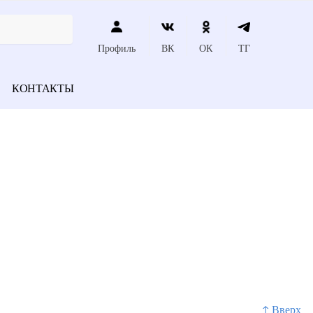
Профиль
ВК
ОК
ТГ
КОНТАКТЫ
↑ Вверх