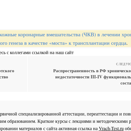
кожные коронарные вмешательства (ЧКВ) в лечении хро
го генеза в качестве «моста» к трансплантации сердца
.
сь с коллегами ссылкой на наш сайт
СЛЕДУЮ
отского
Распространенность в РФ хроническо
ство
недостаточности III-IV функциональ
сост
 первичной специализированной аттестации, переаттестации и 
им образованием. Краткие курсы с лекциями и методическими 
ровании материалов с сайта активная ссылка на
Vrach-Test.ru
обя