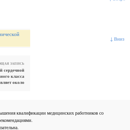
нической
↓ Вниз
ЩАЯ ЗАПИСЬ
й сердечной
ного класса
авляет около
повышения квалификации медицинских работников со
рекомендациями.
зательна.