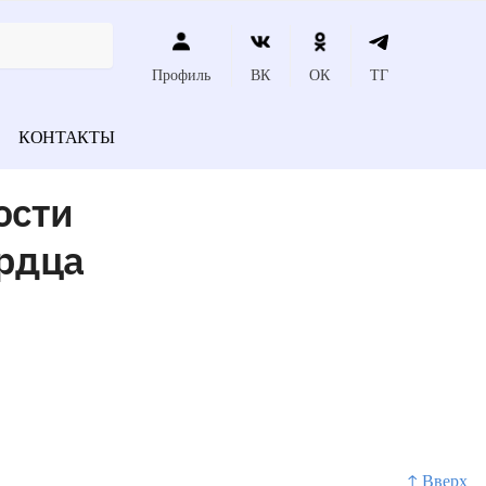
Профиль
ВК
ОК
ТГ
КОНТАКТЫ
ости
ердца
↑ Вверх