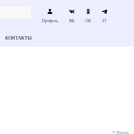
Профиль
ВК
ОК
ТГ
КОНТАКТЫ
↑ Вверх