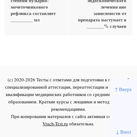
степени пузырно-
эндоскопического
мочеточникового
лечения вне
рефлюкса составляет
зависимости от
_________ мл
препарата наступает в
_______% случаев
(c) 2020-2026 Тесты с ответами для подготовки к первичной
специализированной аттестации, переаттестации и повышения
↑ Вверх
квалификации медицинских работников со средним и высшим
образованием. Краткие курсы с лекциями и методическими
рекомендациями.
При копировании материалов с сайта активная ссылка на
Vrach-Test.ru
обязательна.
↓ Вниз