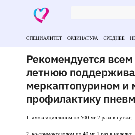
СПЕЦИАЛИТЕТ
ОРДИНАТУРА
СРЕДНЕЕ
Н
Рекомендуется всем
летнюю поддержив
меркаптопурином и 
профилактику пневм
1. амоксициллином по 500 мг 2 раза в сутки;
2. ко-тримоксазолом по 40 мг 1 раз в неделю;