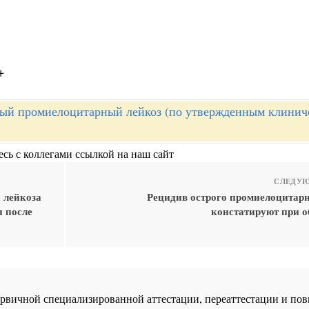
;
+
ый промиелоцитарный лейкоз (по утвержденным клинич
сь с коллегами ссылкой на наш сайт
СЛЕДУЮ
 лейкоза
Рецидив острого промиелоцитарн
и после
констатируют при 
 первичной специализированной аттестации, переаттестации и 