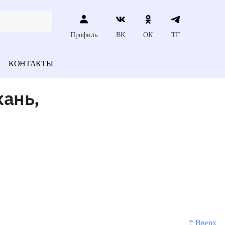
Профиль
ВК
ОК
ТГ
КОНТАКТЫ
кань,
↑ Вверх